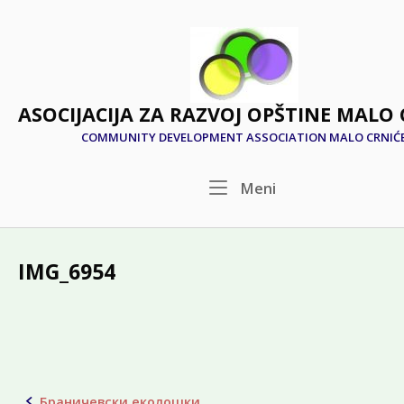
Skip
to
Home
content
АSOCIJACIJA ZA RAZVOJ OPŠTINE MALO 
COMMUNITY DEVELOPMENT ASSOCIATION MALO CRNIĆ
Menu
Meni
IMG_6954
Браничевски еколошки