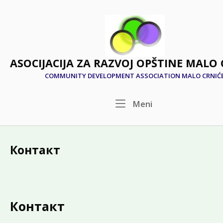
Skip
to
Home
content
АSOCIJACIJA ZA RAZVOJ OPŠTINE MALO 
COMMUNITY DEVELOPMENT ASSOCIATION MALO CRNIĆ
Menu
Meni
Контакт
Контакт